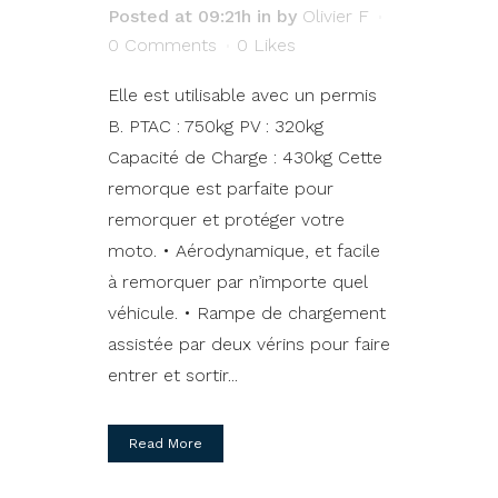
Posted at 09:21h
in
by
Olivier F
0 Comments
0
Likes
Elle est utilisable avec un permis
B. PTAC : 750kg PV : 320kg
Capacité de Charge : 430kg Cette
remorque est parfaite pour
remorquer et protéger votre
moto. • Aérodynamique, et facile
à remorquer par n’importe quel
véhicule. • Rampe de chargement
assistée par deux vérins pour faire
entrer et sortir...
Read More