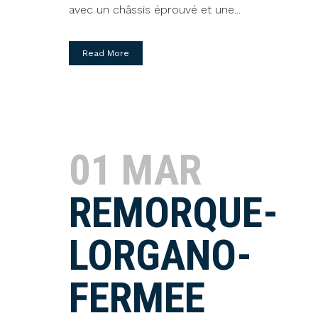
avec un châssis éprouvé et une...
Read More
01 MAR
REMORQUE-
LORGANO-
FERMEE