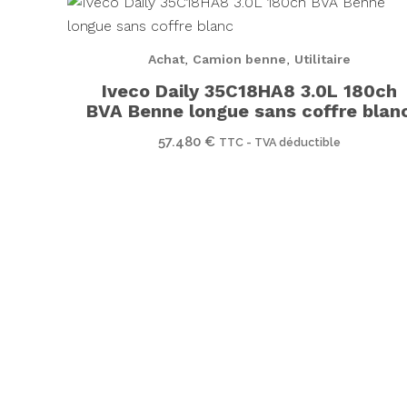
,
,
Achat
Camion benne
Utilitaire
Iveco Daily 35C18HA8 3.0L 180ch
BVA Benne longue sans coffre blan
57.480
€
TTC - TVA déductible
06 06 89 30 41 - 02 32 52 91 01
Rue de la Chartreuse - Le Chemin vert - 27940
AUBEVOYE / LE VAL D'HAZEY
aclutilitaire27@gmail.com