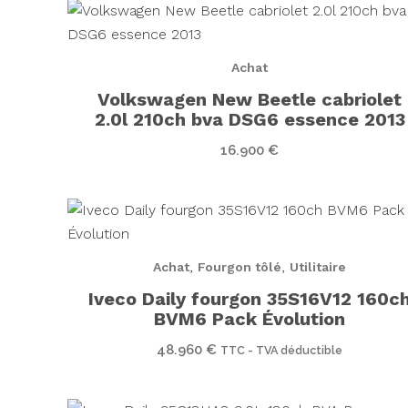
Achat
Volkswagen New Beetle cabriolet
2.0l 210ch bva DSG6 essence 2013
16.900
€
,
,
Achat
Fourgon tôlé
Utilitaire
Iveco Daily fourgon 35S16V12 160c
BVM6 Pack Évolution
48.960
€
TTC - TVA déductible